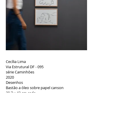
Cecília Lima
Via Estrutural DF - 095
série Caminhões
2020
Desenhos
Bastão a óleo sobre papel canson
29,7 x 42 cm cada
Série de desenhos de bastão de óleo sobre
papel.
Desenhos realizados a partir de observações
em viagens de carro na BR 095 ou Estrada
Parque Ceilândia, mais popularmente
chamada de via Estrutural. Os desenhos