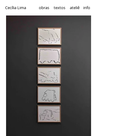
Cecília Lima
obras
t
extos
a
teliê
i
nfo