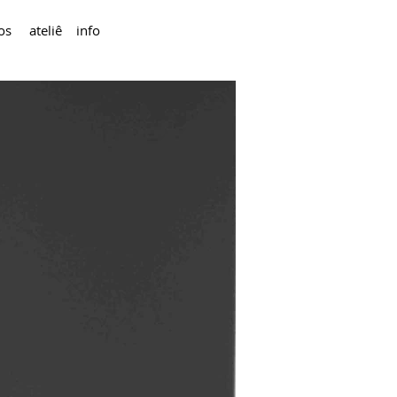
os
a
teliê
i
nfo