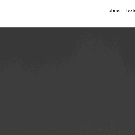
obras
t
ext